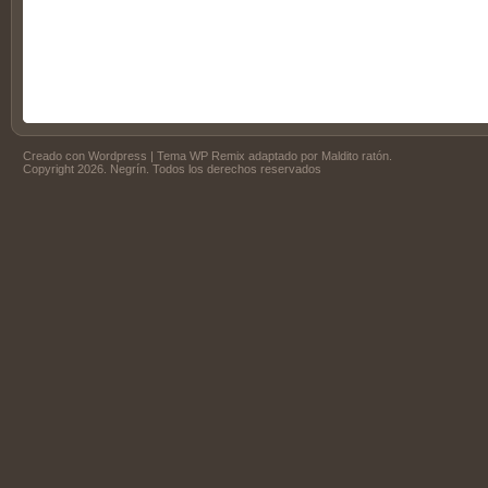
Creado con
Wordpress
| Tema
WP Remix
adaptado por
Maldito ratón
.
Copyright 2026. Negrín. Todos los derechos reservados