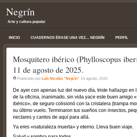
Negrín
Arte y cultura popular
INICIO
CUADERNOS ÉRASE UNA VEZ… NEGRÍN
PERFIL
Mosquitero ibérico (Phylloscopus ibe
11 de agosto de 2025.
Publicado por
Luís Nicolás "Negrín"
14 agosto, 2025
De ayer con apenas luz del nuevo día, triste hallazgo en l
de la oficina, inanimado, sin vida yace este buen amigo 
ibérico», de seguro colisionó con la cristalera (trampa mor
su último vuelo. Terminaron tus sueños con insectos, peq
nectares y cantos de aquí para allá.
Ya eres «naturaleza muerta» y eterno. Lleva buen viaje.
Salud y sombra para todos.