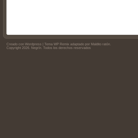
Creado con
Wordpress
| Tema
WP Remix
adaptado por
Maldito ratón
.
Copyright 2026. Negrín. Todos los derechos reservados