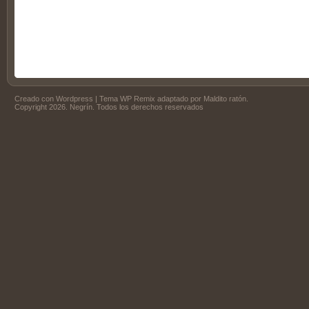
Creado con
Wordpress
| Tema
WP Remix
adaptado por
Maldito ratón
.
Copyright 2026. Negrín. Todos los derechos reservados